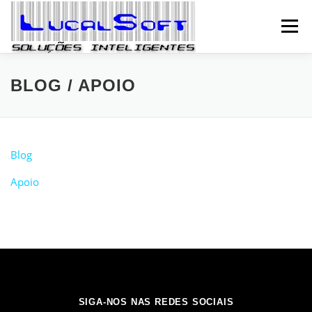
Pular para o conteúdo
Menu
HOME
EMPRESA
SOLUÇÕES
SERVIÇOS
BLOG / APOIO
FALE CONOSCO
SEJA PARCEIRO
Blog
Apoio
BLOG / APOIO
SIGA-NOS NAS REDES SOCIAIS