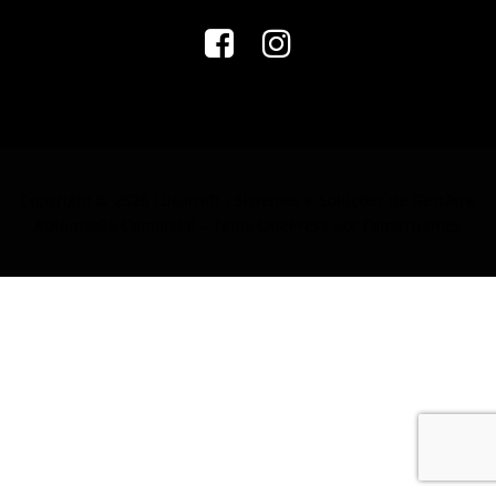
Copyright © 2026 Lucalsoft - Sistemas e Soluções de Gestão e
Automação Comercial
–
Tema
OnePress
por FameThemes