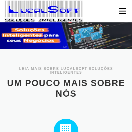
Pular para o conteúdo
Menu
HOME
EMPRESA
SOLUÇÕES
SERVIÇOS
FALE CONOSCO
SEJA PARCEIRO
LEIA MAIS SOBRE LUCALSOFT SOLUÇÕES
INTELIGENTES
BLOG / APOIO
UM POUCO MAIS SOBRE
NÓS