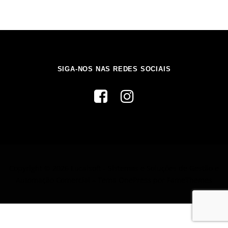
SIGA-NOS NAS REDES SOCIAIS
Copyright © 2026 Lucalsoft - Sistemas e Soluções de Gestão e
Automação Comercial
–
Tema
OnePress
por FameThemes