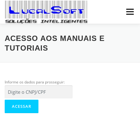
Pular para o conteúdo
Menu
HOME
EMPRESA
SOLUÇÕES
SERVIÇOS
ACESSO AOS MANUAIS E
TUTORIAIS
FALE CONOSCO
SEJA PARCEIRO
Informe os dados para prosseguir:
BLOG / APOIO